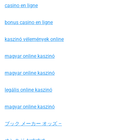
casino en ligne
bonus casino en ligne
kaszinó vélemények online
magyar online kaszinó
magyar online kaszinó
legális online kaszinó
magyar online kaszinó
ブック メーカー オッズ –