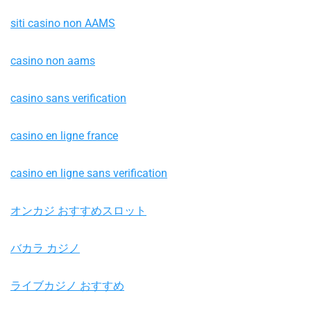
siti casino non AAMS
casino non aams
casino sans verification
casino en ligne france
casino en ligne sans verification
オンカジ おすすめスロット
バカラ カジノ
ライブカジノ おすすめ