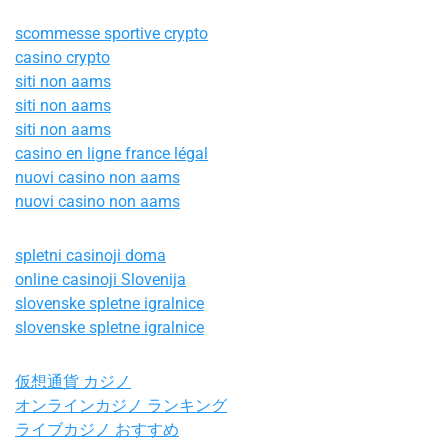
scommesse sportive crypto
casino crypto
siti non aams
siti non aams
siti non aams
casino en ligne france légal
nuovi casino non aams
nuovi casino non aams
spletni casinoji doma
online casinoji Slovenija
slovenske spletne igralnice
slovenske spletne igralnice
仮想通貨 カジノ
オンラインカジノ ランキング
ライブカジノ おすすめ