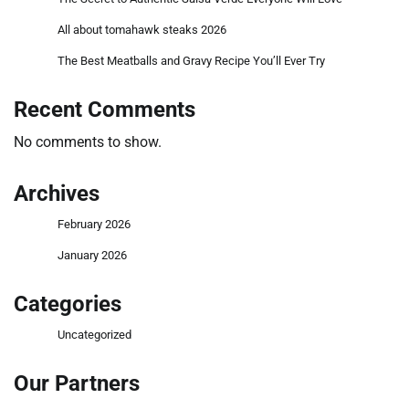
All about tomahawk steaks 2026
The Best Meatballs and Gravy Recipe You’ll Ever Try
Recent Comments
No comments to show.
Archives
February 2026
January 2026
Categories
Uncategorized
Our Partners