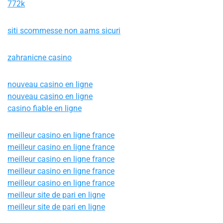
772k
siti scommesse non aams sicuri
zahranicne casino
nouveau casino en ligne
nouveau casino en ligne
casino fiable en ligne
meilleur casino en ligne france
meilleur casino en ligne france
meilleur casino en ligne france
meilleur casino en ligne france
meilleur casino en ligne france
meilleur site de pari en ligne
meilleur site de pari en ligne